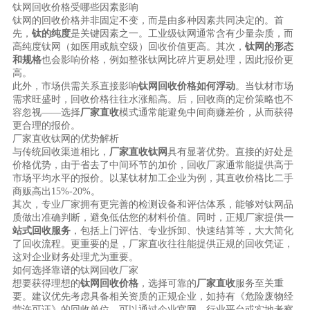
钛网回收价格受哪些因素影响
钛网的回收价格并非固定不变，而是由多种因素共同决定的。首
先，
钛的纯度
是关键因素之一。工业级钛网通常含有少量杂质，而
高纯度钛网（如医用或航空级）回收价值更高。其次，
钛网的形态
和规格
也会影响价格，例如整张钛网比碎片更易处理，因此报价更
高。
此外，市场供需关系直接影响
钛网回收价格如何浮动
。当钛材市场
需求旺盛时，回收价格往往水涨船高。后，回收商的定价策略也不
容忽视——选择
厂家直收
模式通常能避免中间商赚差价，从而获得
更合理的报价。
厂家直收钛网的优势解析
与传统回收渠道相比，
厂家直收钛网
具有显著优势。直接的好处是
价格优势，由于省去了中间环节的加价，回收厂家通常能提供高于
市场平均水平的报价。以某钛材加工企业为例，其直收价格比二手
商贩高出15%-20%。
其次，专业厂家拥有更完善的检测设备和评估体系，能够对钛网品
质做出准确判断，避免低估您的材料价值。同时，正规厂家提供
一
站式回收服务
，包括上门评估、专业拆卸、快速结算等，大大简化
了回收流程。更重要的是，厂家直收往往能提供正规的回收凭证，
这对企业财务处理尤为重要。
如何选择靠谱的钛网回收厂家
想要获得理想的
钛网回收价格
，选择可靠的
厂家直收
服务至关重
要。建议优先考虑具备相关资质的正规企业，如持有《危险废物经
营许可证》的回收单位。可以通过企业官网、行业平台或实地考察