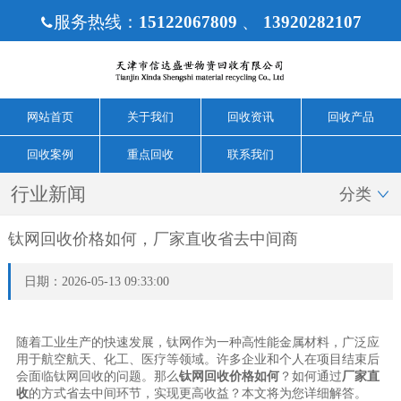
服务热线：
15122067809
、
13920282107

网站首页
关于我们
回收资讯
回收产品
回收案例
重点回收
联系我们
行业新闻
分类

钛网回收价格如何，厂家直收省去中间商
日期：2026-05-13 09:33:00
随着工业生产的快速发展，钛网作为一种高性能金属材料，广泛应
用于航空航天、化工、医疗等领域。许多企业和个人在项目结束后
会面临钛网回收的问题。那么
钛网回收价格如何
？如何通过
厂家直
收
的方式省去中间环节，实现更高收益？本文将为您详细解答。