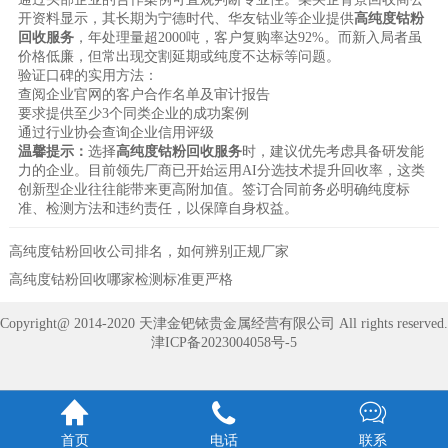
开资料显示，其长期为宁德时代、华友钴业等企业提供
高纯度钴粉
回收服务
，年处理量超2000吨，客户复购率达92%。而新入局者虽
价格低廉，但常出现交割延期或纯度不达标等问题。
验证口碑的实用方法：
查阅企业官网的客户合作名单及审计报告
要求提供至少3个同类企业的成功案例
通过行业协会查询企业信用评级
温馨提示：
选择
高纯度钴粉回收服务
时，建议优先考虑具备研发能
力的企业。目前领先厂商已开始运用AI分选技术提升回收率，这类
创新型企业往往能带来更高附加值。签订合同前务必明确纯度标
准、检测方法和违约责任，以保障自身权益。
高纯度钴粉回收公司排名，如何辨别正规厂家
高纯度钴粉回收哪家检测标准更严格
Copyright@ 2014-2020 天津金钯铱贵金属经营有限公司 All rights reserved.
津ICP备2023004058号-5



首页
电话
联系