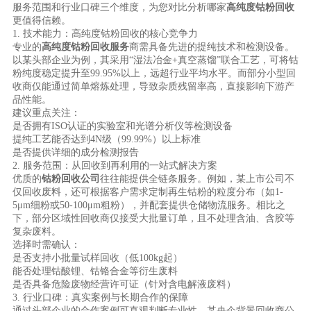
服务范围和行业口碑三个维度，为您对比分析哪家
高纯度钴粉回收
更值得信赖。
1. 技术能力：高纯度钴粉回收的核心竞争力
专业的
高纯度钴粉回收服务
商需具备先进的提纯技术和检测设备。
以某头部企业为例，其采用“湿法冶金+真空蒸馏”联合工艺，可将钴
粉纯度稳定提升至99.95%以上，远超行业平均水平。而部分小型回
收商仅能通过简单熔炼处理，导致杂质残留率高，直接影响下游产
品性能。
建议重点关注：
是否拥有ISO认证的实验室和光谱分析仪等检测设备
提纯工艺能否达到4N级（99.99%）以上标准
是否提供详细的成分检测报告
2. 服务范围：从回收到再利用的一站式解决方案
优质的
钴粉回收公司
往往能提供全链条服务。例如，某上市公司不
仅回收废料，还可根据客户需求定制再生钴粉的粒度分布（如1-
5μm细粉或50-100μm粗粉），并配套提供仓储物流服务。相比之
下，部分区域性回收商仅接受大批量订单，且不处理含油、含胶等
复杂废料。
选择时需确认：
是否支持小批量试样回收（低100kg起）
能否处理钴酸锂、钴铬合金等衍生废料
是否具备危险废物经营许可证（针对含电解液废料）
3. 行业口碑：真实案例与长期合作的保障
通过头部企业的合作案例可直观判断专业性。某央企背景回收商公