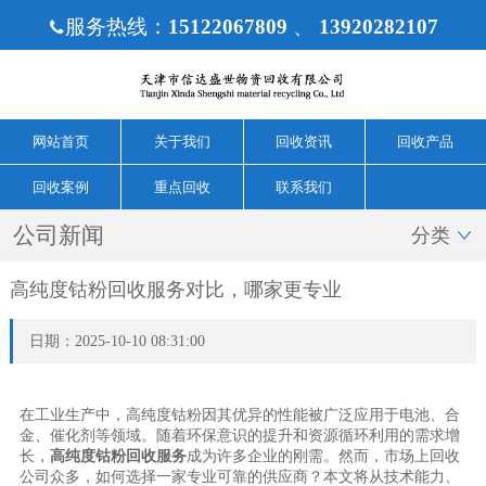
服务热线：
15122067809
、
13920282107

网站首页
关于我们
回收资讯
回收产品
回收案例
重点回收
联系我们
公司新闻
分类

高纯度钴粉回收服务对比，哪家更专业
日期：2025-10-10 08:31:00
在工业生产中，高纯度钴粉因其优异的性能被广泛应用于电池、合
金、催化剂等领域。随着环保意识的提升和资源循环利用的需求增
长，
高纯度钴粉回收服务
成为许多企业的刚需。然而，市场上回收
公司众多，如何选择一家专业可靠的供应商？本文将从技术能力、